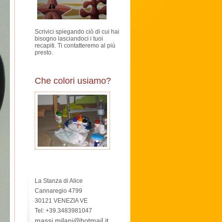
Scrivici spiegando ciò di cui hai
bisogno lasciandoci i tuoi
recapiti. Ti contatteremo al più
presto.
Che colori usiamo?
La Stanza di Alice
Cannaregio 4799
30121 VENEZIA VE
Tel: +39.3483981047
massi.milani@hotmail.it