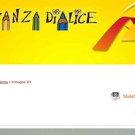
abetta
» Immagine 3/4
Slid