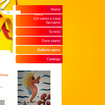
Home
Chi siamo e cosa
facciamo
Scrivici
Dove siamo
Galleria opere
Catalogo
eShow
>>