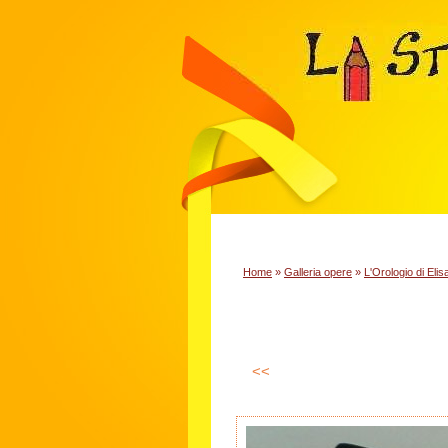
Home
»
Galleria opere
»
L'Orologio di Elis
<<