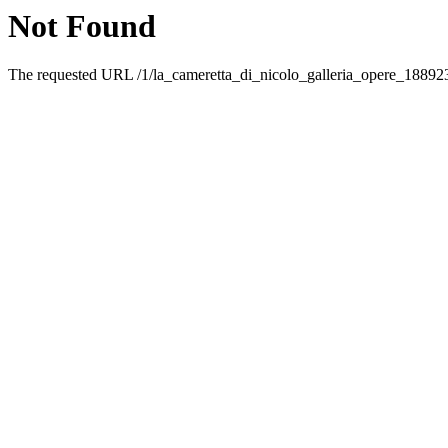
Not Found
The requested URL /1/la_cameretta_di_nicolo_galleria_opere_188923.