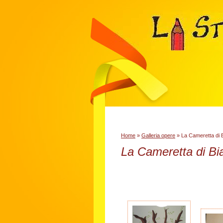
Home
»
Galleria opere
» La Cameretta di 
La Cameretta di Bi