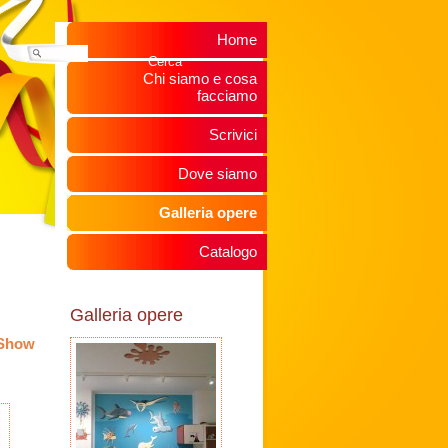
Home
Chi siamo e cosa
facciamo
Scrivici
Dove siamo
Galleria opere
Catalogo
Galleria opere
eShow