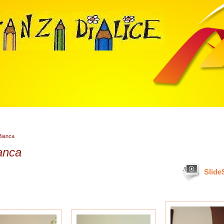
Bianca
anca
Slid